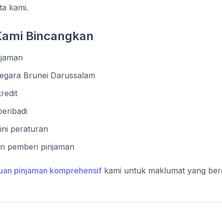
ta kami.
Kami Bincangkan
njaman
Negara Brunei Darussalam
redit
eribadi
ni peraturan
n pemberi pinjaman
uan pinjaman komprehensif
kami untuk maklumat yang ber