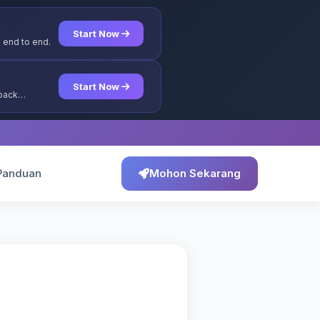
Start Now
 end to end.
Start Now
yback
Panduan
Mohon Sekarang