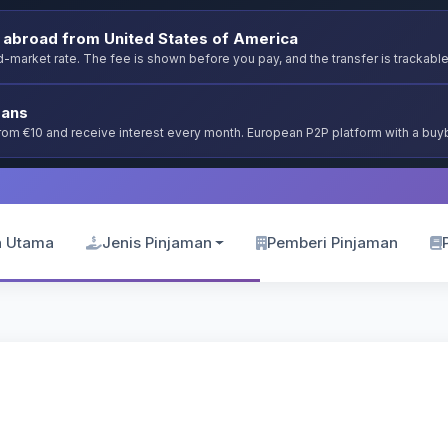
abroad from United States of America
-market rate. The fee is shown before you pay, and the transfer is trackable
oans
from €10 and receive interest every month. European P2P platform with a bu
 Utama
Jenis Pinjaman
Pemberi Pinjaman