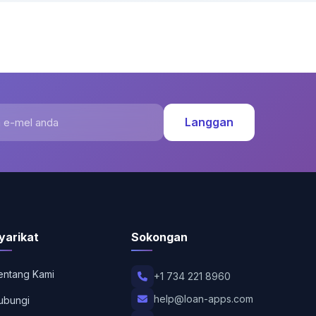
-mel anda
Langgan
yarikat
Sokongan
entang Kami
+1 734 221 8960
help@loan-apps.com
ubungi