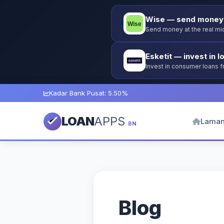
Wise — send money 
Send money at the real mid
Esketit — invest in l
Invest in consumer loans 
guarantee.
Kadar Bank Pusat: 5.50%
LOAN
APPS
Laman
BN
Blog